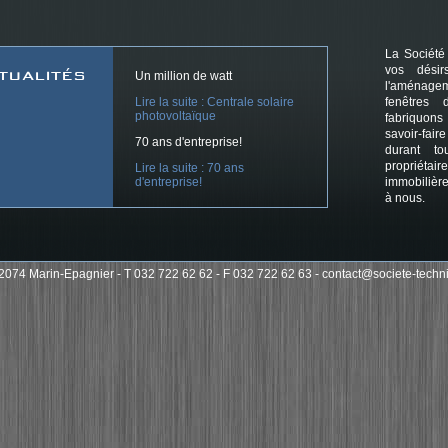
La Société
vos dési
TUALITÉS
Un million de watt
l'aménagem
Lire la suite : Centrale solaire
fenêtres 
photovoltaïque
fabriquons
savoir-fai
70 ans d'entreprise!
durant to
propriét
Lire la suite : 70 ans
d'entreprise!
immobilière
à nous.
74 Marin-Epagnier - T 032 722 62 62 - F 032 722 62 63 -
contact@societe-techn